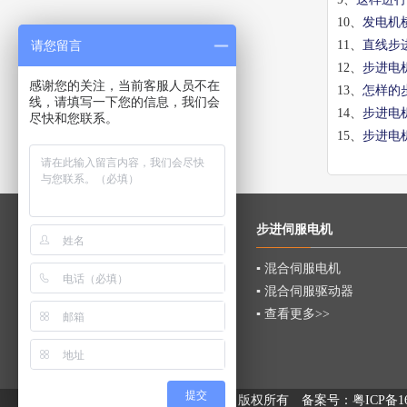
10、
发电机
请您留言
11、
直线步
12、
步进电
感谢您的关注，当前客服人员不在
13、
怎样的
线，请填写一下您的信息，我们会
14、
步进电
尽快和您联系。
15、
步进电
步进电机
步进伺服电机
▪ 步进电机系列
▪ 混合伺服电机
▪ 步进驱动器系列
▪ 混合伺服驱动器
▪ 直线步进电机
▪ 查看更多>>
▪ 混合伺服系列
▪ 查看更多>>
提交
深圳市振合机电设备有限公司 版权所有
备案号：
粤ICP备16