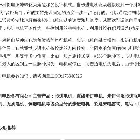
一种将电脉冲转化为角位移的执行机构。当步进电机驱动器接收到一个脉
称为“步距角”)，它的旋转是以固定的角度一步一步运行的。可以通过控制
以通过控制脉冲频率来控制电机转动的速度和加速度，从而达到调速的目
理，步进电机可以作为一种控制用的特种电机，利用其没有积累误差(精度为
一种将电脉冲转化为角位移的执行机构。步进电机的基本操作，步进电机
冲信号，它就驱动步进电机按设定的方向转动一个固定的角度(称为“步距角
电机有一步等于多少角度，比如一步是旋转10度，那36个脉冲下，步进
机最大的区别是一旦脉冲消失，电机就停止，而普通电机失电后，由于惯
电机参数知识，请咨询覃工QQ:176340526
机电设备有限公司
主营产品：步进电机、
直线步进电机
、步进伺服步进驱
、无刷电机、伺服电机等各类型号的步进电机，欢迎来电咨询。电话：15818
电机推荐