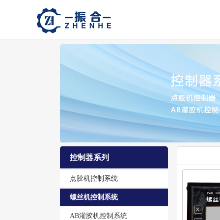
控制器系列
点胶机控制系统
螺丝机控制系统
AB灌胶机控制系统