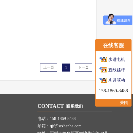
在线客服
步进电机
上一页
1
下一页
直线丝杆
步进驱动
158-1869-8488
关闭
CONTACT
联系我们
电话：158-1869-8488
邮箱：qjf@szzhenhe.com