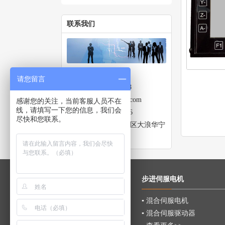
联系我们
联系人：覃先生
请您留言
电话：158-1869-8488
邮箱：qjf@szzhenhe.com
感谢您的关注，当前客服人员不在
线，请填写一下您的信息，我们会
传真：0755-27188896
尽快和您联系。
地址：深圳市龙华新区大浪华宁
路40号港深创新园
步进电机
步进伺服电机
▪ 步进电机系列
▪ 混合伺服电机
▪ 步进驱动器系列
▪ 混合伺服驱动器