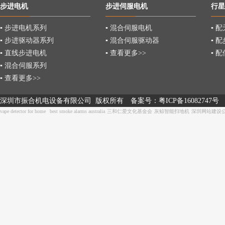
步进电机
步进伺服电机
行星
▪ 步进电机系列
▪ 混合伺服电机
▪ 
▪ 步进驱动器系列
▪ 混合伺服驱动器
▪ 
▪ 直线步进电机
▪ 查看更多>>
▪ 
▪ 混合伺服系列
▪ 查看更多>>
深圳市振合机电设备有限公司 版权所有
备案号：
粤ICP备16082747号
vape detector for home
best smoke alarms australia
三和仁爱文化基金会
灰鲸智能扫地机
深圳网站建设