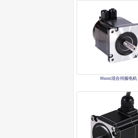
86mm混合伺服电机