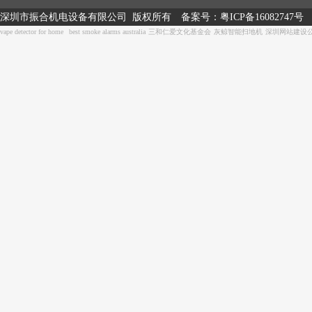
深圳市振合机电设备有限公司 版权所有
备案号：
粤ICP备16082747号
vape detector for home
best smoke alarms australia
三和仁爱文化基金会
灰鲸智能扫地机
深圳网站建设