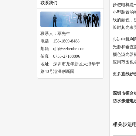
联系我们
步进电机是
小型装置的
线的颜色，
长时其光束
联系人：覃先生
步进电机利
电话：158-1869-8488
光源和垂直
邮箱：qjf@szzhenhe.com
颜色滤光器
传真：0755-27188896
应用范围也
地址：深圳市龙华新区大浪华宁
路40号港深创新园
更多
直线步
深圳市振合
防水步进电机
相关步进