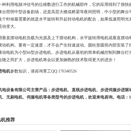
一种利用电脉冲信号的位移数进行工作的机械部件，它的应用得到了很快
舞台照明中型设备剧场，还是高层大楼或桥梁等夜间照明，中小型的舞台
这个时候最需要的就是水平旋转和升起转动电机的配合，如果低速照明光
晃动变大。
用垂直摆动电机负载为光源及上下摆动机构，水平旋转用电机或垂直摆动电
摆动机构。要有一定速度，才不会产生转速波动。圆柱形圆筒内部安装了
驱动电机为小型hb型步进电机。步进电机从最初的简单机械控制到舞台灯
会随之而扩大，步进电机将会以更加娴熟的技术取得更大的进步！
进电机
参数知识，请咨询覃工QQ:176340526
机电设备有限公司
主营产品：步进电机、
直线步进电机
、步进伺服步进驱
、无刷电机、伺服电机等各类型号的步进电机，欢迎来电咨询。电话：15818
电机推荐