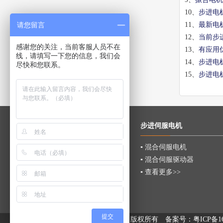
10、
步进电
请您留言
11、
最新电
12、
当前步
感谢您的关注，当前客服人员不在
13、
有应用
线，请填写一下您的信息，我们会
14、
步进电
尽快和您联系。
15、
步进电
步进电机
步进伺服电机
▪ 步进电机系列
▪ 混合伺服电机
▪ 步进驱动器系列
▪ 混合伺服驱动器
▪ 直线步进电机
▪ 查看更多>>
▪ 混合伺服系列
▪ 查看更多>>
提交
深圳市振合机电设备有限公司 版权所有
备案号：
粤ICP备16