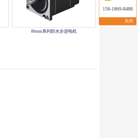
158-1869-8488
关闭
86mm系列防水步进电机