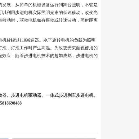
的发展，从简单的机械设备运行到舞台照明，不管是
可以利用步进电机实际照明光束的低速移动，改变光
束移动时，驱动电机如有振动或转速波动．照射距离
机皆经过110减速器。水平旋转电机的负载为照明
灯泡，灯泡工作时产生高温。为改变光束颜色使用的
光效应，随着步进电机技术的越加成熟，步进电机的
动器、步进电机驱动器、一体式步进刹车步进电机、
698488