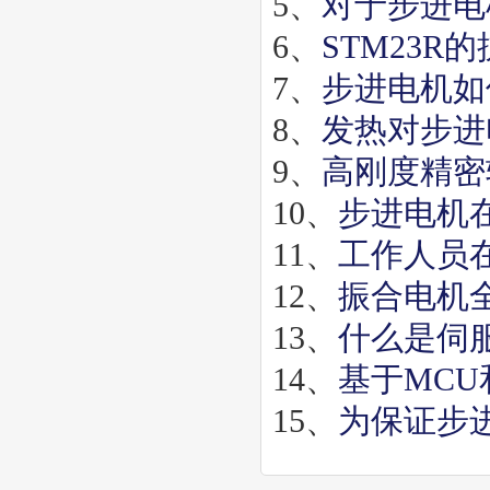
5、
对于步进电
6、
STM23
7、
步进电机如
8、
发热对步进
9、
高刚度精密
10、
步进电机
11、
工作人员
12、
振合电机全
13、
什么是伺服
14、
基于MCU
15、
为保证步