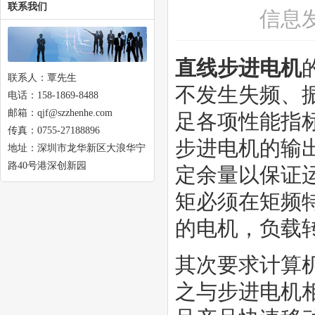
联系我们
信息
直线步进电机
联系人：覃先生
不发生失频、
电话：158-1869-8488
邮箱：qjf@szzhenhe.com
足各项性能指
传真：0755-27188896
步进电机的输
地址：深圳市龙华新区大浪华宁
路40号港深创新园
定余量以保证
矩必须在矩频特
的电机，负载
其次要求计算
之与步进电机