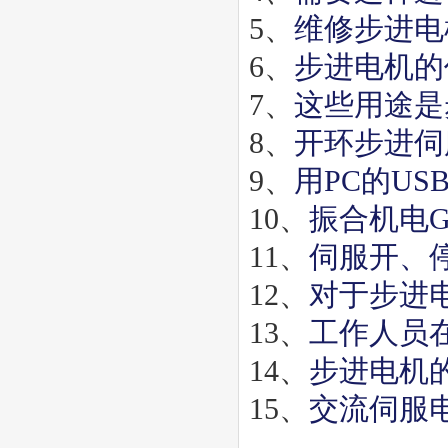
5、
维修步进电
6、
步进电机的
7、
这些用途是
8、
开环步进伺
9、
用PC的U
10、
振合机电
11、
伺服开、
12、
对于步进
13、
工作人员
14、
步进电机
15、
交流伺服