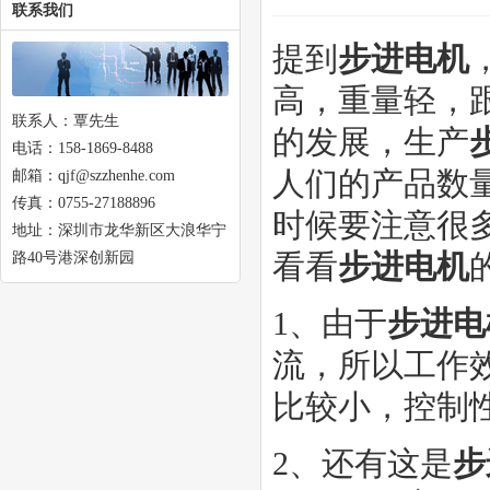
联系我们
提到
步进电机
高，重量轻，
联系人：覃先生
的发展，生产
电话：158-1869-8488
人们的产品数
邮箱：qjf@szzhenhe.com
传真：0755-27188896
时候要注意很
地址：深圳市龙华新区大浪华宁
看看
步进电机
路40号港深创新园
1、由于
步进电
流，所以工作
比较小，控制
2、还有这是
步