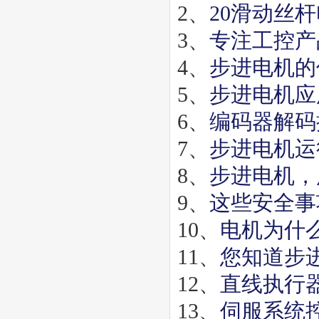
2、
20滑动丝
3、
专注工控产
4、
步进电机的
5、
步进电机应
6、
编码器解码
7、
步进电机运
8、
步进电机，
9、
这些安全事
10、
电机为什
11、
您知道步
12、
直线执行
13、
伺服系统