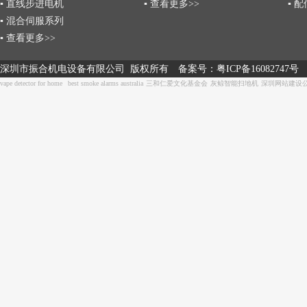
▪ 直线步进电机
▪ 查看更多>>
▪ 
▪ 混合伺服系列
▪ 查看更多>>
深圳市振合机电设备有限公司 版权所有
备案号：
粤ICP备16082747号
vape detector for home
best smoke alarms australia
三和仁爱文化基金会
灰鲸智能扫地机
深圳网站建设